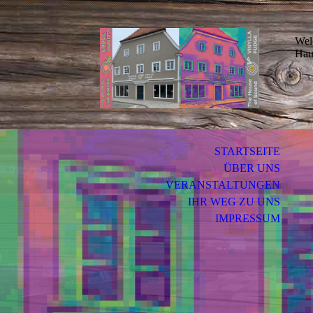
Wel
Hau
STARTSEITE
ÜBER UNS
VERANSTALTUNGEN
IHR WEG ZU UNS
IMPRESSUM