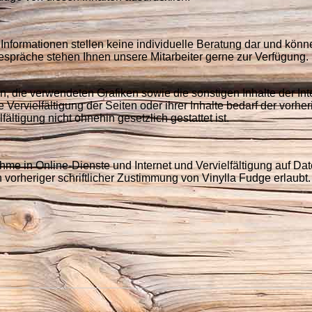
n Informationen stellen keine individuelle Beratung dar und kön
gespräche stehen Ihnen unsere Mitarbeiter gerne zur Verfügung.
en, die verwendeten Grafiken sowie die sonstigen Inhalte der Int
 Vervielfältigung der Seiten oder ihrer Inhalte bedarf der vorhe
fältigung nicht ohnehin gesetzlich gestattet ist.
me in Online-Dienste und Internet und Vervielfältigung auf Dat
rheriger schriftlicher Zustimmung von Vinylla Fudge erlaubt.