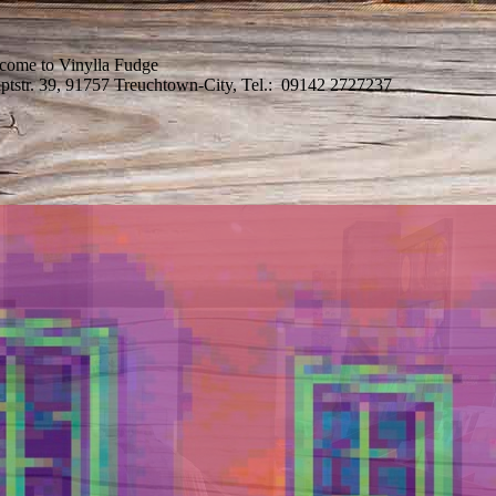
come to Vinylla Fudge
ptstr. 39, 91757 Treuchtown-City, Tel.: 09142 2727237