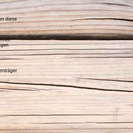
nen diese
ernet-
rigen
enträger