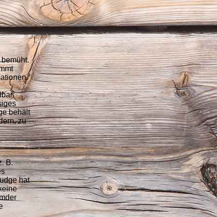
n bemüht.
immt
mationen.
lbar
siges
ge behält
dern, zu
. B.
es
Fudge hat
 keine
emder
e