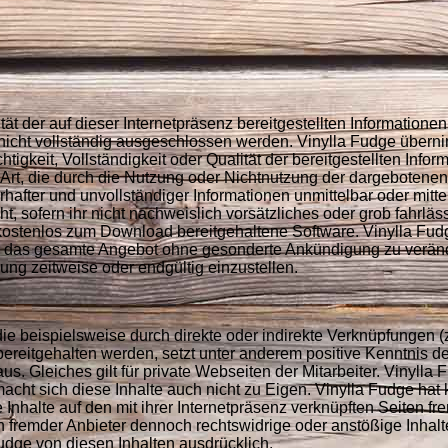
ität der auf dieser Internetpräsenz bereitgestellten Informatione
nicht vollständig ausgeschlossen werden. Vinylla Fudge übern
htigkeit, Vollständigkeit oder Qualität der bereitgestellten Infor
 Art, die durch die Nutzung oder Nichtnutzung der dargebotenen
hafter und unvollständiger Informationen unmittelbar oder mitte
ht, sofern ihr nicht nachweislich vorsätzliches oder grob fahrläs
ür kostenlos zum Download bereitgehaltene Software. Vinylla Fud
der das gesamte Angebot ohne gesonderte Ankündigung zu verän
ung zeitweise oder endgültig einzustellen.
 die beispielsweise durch direkte oder indirekte Verknüpfungen (z
ereitgehalten werden, setzt unter anderem positive Kenntnis d
us. Gleiches gilt für private Webseiten der Mitarbeiter. Vinylla 
 macht sich diese Inhalte auch nicht zu Eigen. Vinylla Fudge hat
Inhalte auf den mit ihrer Internetpräsenz verknüpften Seiten fr
en fremder Anbieter dennoch rechtswidrige oder anstößige Inhalt
 Fudge von diesen Inhalten ausdrücklich.