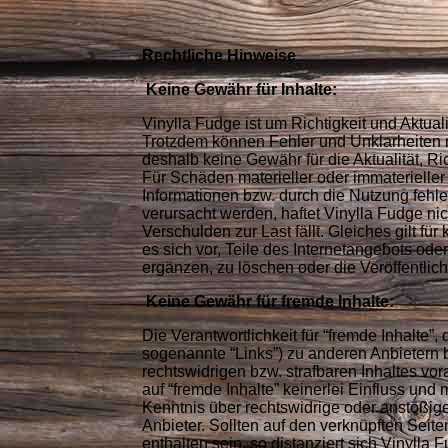
Rechtliche Hinweise
Keine Gewähr für Inhalte:
Vinylla Fudge ist um Richtigkeit und Aktual
Trotzdem können Fehler und Unklarheiten 
deshalb keine Gewähr für die Aktualität, Ric
Für Schäden materieller oder immaterieller
Informationen bzw. durch die Nutzung fehler
verursacht werden, haftet Vinylla Fudge nic
Verschulden zur Last fällt. Gleiches gilt f
es sich vor, Teile des Internetangebots o
ergänzen, zu löschen oder die Veröffentlich
Keine Gewähr für fremde Inhalte:
Die Verantwortlichkeit für “fremde Inhalte”,
sogenannte “Links”) zu anderen Anbietern b
rechtswidrigen bzw. strafbaren Inhaltes vora
auf “fremde Inhalte” keinerlei Einfluss und
Kenntnis über rechtswidrige oder anstößige 
Anbieter. Sollten auf den verknüpften Seit
enthalten sein, so distanziert sich Vinylla