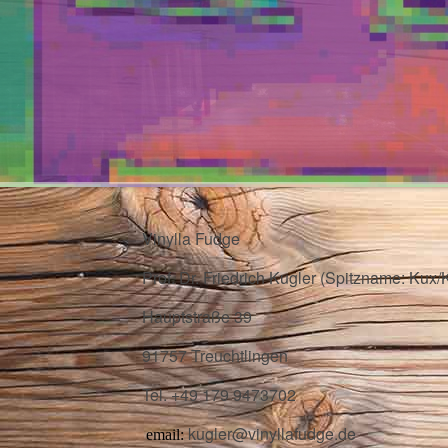
Vinylla Fudge
Prof. Dr. Friedrich Kugler (Spitzname: Kux/
Hauptstraße 39
91757 Treuchtlingen
Tel. +49 179 9473702
kugler@vinyllafudge.de
email: