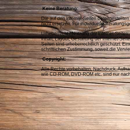
Keine Beratung:
Die auf den Internet-Seiten bereitgestellte
nicht ersetzen. Für individuelle Beratungs
Urheberrecht / Nutzung der Internet-Seiten:
Inhalt, Layout, Gestaltung der Internet-Seit
Seiten sind urheberrechtlich geschützt. Eine
schriftlichen Zustimmung, soweit die Verviel
Copyright:
Alle Rechte vorbehalten. Nachdruck, Aufnah
wie CD-ROM, DVD-ROM etc. sind nur nach vo